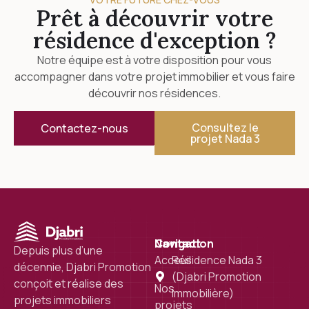
Prêt à découvrir votre
résidence d'exception ?
Notre équipe est à votre disposition pour vous
accompagner dans votre projet immobilier et vous faire
découvrir nos résidences.
Consultez le
Contactez-nous
projet Nada 3
Navigation
Contact
Depuis plus d’une
Acceuil
Résidence Nada 3
décennie, Djabri Promotion
(Djabri Promotion
conçoit et réalise des
Nos
Immobilière)
projets immobiliers
projets