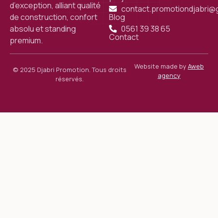
d’exception, alliant qualité
contact.promotiondjabri@
Blog
de construction, confort
0561 39 38 65
absolu et standing
Contact
premium.
Website made by
Aweb
© 2025 Djabri Promotion. Tous droits
agency
réservés.